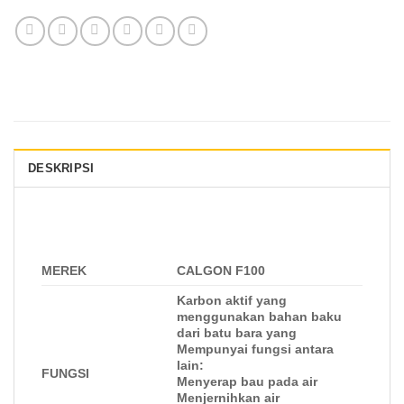
DESKRIPSI
MEREK
CALGON F100
Karbon aktif yang
menggunakan bahan baku
dari batu bara yang
Mempunyai fungsi antara
lain:
FUNGSI
Menyerap bau pada air
Menjernihkan air