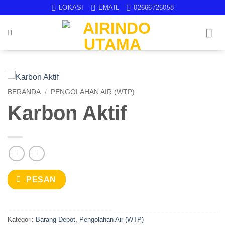
Skip
LOKASI
EMAIL
02666726058
to
content
BERANDA
/
PENGOLAHAN AIR (WTP)
Karbon Aktif
PESAN
Kategori:
Barang Depot
,
Pengolahan Air (WTP)