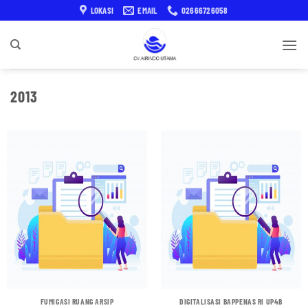
Skip
LOKASI
EMAIL
02666726058
to
content
2013
FUMIGASI RUANG ARSIP
DIGITALISASI BAPPENAS RI UP4B